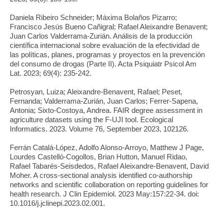
Daniela Ribeiro Schneider; Máxima Bolaños Pizarro;
Francisco Jesús Bueno Cañigral; Rafael Aleixandre Benavent;
Juan Carlos Valderrama-Zurián. Análisis de la producción
científica internacional sobre evaluación de la efectividad de
las políticas, planes, programas y proyectos en la prevención
del consumo de drogas (Parte II). Acta Psiquiatr Psicol Am
Lat. 2023; 69(4): 235-242.
Petrosyan, Luiza; Aleixandre-Benavent, Rafael; Peset,
Fernanda; Valderrama-Zurián, Juan Carlos; Ferrer-Sapena,
Antonia; Sixto-Costoya, Andrea. FAIR degree assessment in
agriculture datasets using the F-UJI tool. Ecological
Informatics. 2023. Volume 76, September 2023, 102126.
Ferrán Catalá-López, Adolfo Alonso-Arroyo, Matthew J Page,
Lourdes Castelló-Cogollos, Brian Hutton, Manuel Ridao,
Rafael Tabarés-Seisdedos, Rafael Aleixandre-Benavent, David
Moher. A cross-sectional analysis identified co-authorship
networks and scientific collaboration on reporting guidelines for
health research. J Clin Epidemiol. 2023 May:157:22-34. doi:
10.1016/j.jclinepi.2023.02.001.