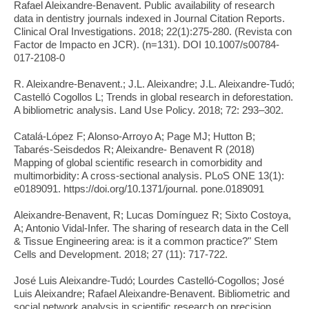
Rafael Aleixandre-Benavent. Public availability of research
data in dentistry journals indexed in Journal Citation Reports.
Clinical Oral Investigations. 2018; 22(1):275-280. (Revista con
Factor de Impacto en JCR). (n=131). DOI 10.1007/s00784-
017-2108-0
R. Aleixandre-Benavent.; J.L. Aleixandre; J.L. Aleixandre-Tudó;
Castelló Cogollos L; Trends in global research in deforestation.
A bibliometric analysis. Land Use Policy. 2018; 72: 293–302.
Catalá-López F; Alonso-Arroyo A; Page MJ; Hutton B;
Tabarés-Seisdedos R; Aleixandre- Benavent R (2018)
Mapping of global scientific research in comorbidity and
multimorbidity: A cross-sectional analysis. PLoS ONE 13(1):
e0189091. https://doi.org/10.1371/journal. pone.0189091
Aleixandre-Benavent, R; Lucas Domínguez R; Sixto Costoya,
A; Antonio Vidal-Infer. The sharing of research data in the Cell
& Tissue Engineering area: is it a common practice?" Stem
Cells and Development. 2018; 27 (11): 717-722.
José Luis Aleixandre-Tudó; Lourdes Castelló-Cogollos; José
Luis Aleixandre; Rafael Aleixandre-Benavent. Bibliometric and
social network analysis in scientific research on precision