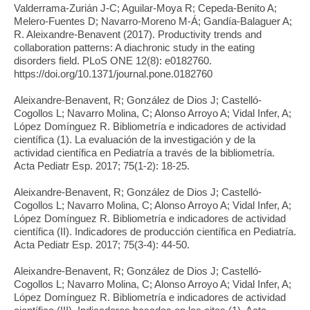
Valderrama-Zurián J-C; Aguilar-Moya R; Cepeda-Benito A;
Melero-Fuentes D; Navarro-Moreno M-Á; Gandía-Balaguer A;
R. Aleixandre-Benavent (2017). Productivity trends and
collaboration patterns: A diachronic study in the eating
disorders field. PLoS ONE 12(8): e0182760.
https://doi.org/10.1371/journal.pone.0182760
Aleixandre-Benavent, R; González de Dios J; Castelló-
Cogollos L; Navarro Molina, C; Alonso Arroyo A; Vidal Infer, A;
López Domínguez R. Bibliometría e indicadores de actividad
científica (1). La evaluación de la investigación y de la
actividad científica en Pediatría a través de la bibliometría.
Acta Pediatr Esp. 2017; 75(1-2): 18-25.
Aleixandre-Benavent, R; González de Dios J; Castelló-
Cogollos L; Navarro Molina, C; Alonso Arroyo A; Vidal Infer, A;
López Domínguez R. Bibliometría e indicadores de actividad
científica (II). Indicadores de producción científica en Pediatría.
Acta Pediatr Esp. 2017; 75(3-4): 44-50.
Aleixandre-Benavent, R; González de Dios J; Castelló-
Cogollos L; Navarro Molina, C; Alonso Arroyo A; Vidal Infer, A;
López Domínguez R. Bibliometría e indicadores de actividad