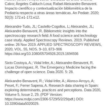
Calvo; Ángeles Calduch-Losa; Rafael Aleixandre-Benavent.
Impacto científico y contextualización bibliométrica de la
Pediatría respecto a otras áreas temáticas. An Pediatr. 2020;
92(3): 172.e1-172.e12.
Aleixandre-Tudo, JL; Castello-Cogollos, L; Aleixandre, JL;
Aleixandre-Benavent, R. Bibliometric insights into the
spectroscopy research field: A food science and technology
case study. Applied Spectroscopy Reviews. 2019. Published
online: 26 Nov 2019. APPLIED SPECTROSCOPY REVIEWS,
2020, VOL. 55, NOS. 9–10, 873–906
https://doi.org/10.1080/05704928.2019.1694936
Sixto Costoya, A.; Vidal Infer, A.; Aleixandre-Benavent, R.
Lucas Domínguez, R. The Emergency Medicine facing the
challenge of open science. Data 2020. 5: 28.
Aleixandre-Benavent, R.; Vidal-Infer, A.; Alonso-Arroyo, A;
Peset, F.; Ferrer Sapena, A. Research data sharing in Spain:
exploring determinants, practices and perceptions. Data 2020,
Volume 5, Issue 2, 29. (PDF Version:
https://www.mdpi.com/2306-5729/5/2/29/pdf.) DOI:
10.3390/data5020029.