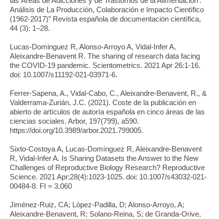
las Áreas de Adicciones y de Trastornos de la Alimentación :
Análisis de La Producción, Colaboración e Impacto Científico
(1962-2017)” Revista española de documentación científica,
44 (3): 1–28.
Lucas-Dominguez R, Alonso-Arroyo A, Vidal-Infer A,
Aleixandre-Benavent R. The sharing of research data facing
the COVID-19 pandemic. Scientometrics. 2021 Apr 26:1-16.
doi: 10.1007/s11192-021-03971-6.
Ferrer-Sapena, A., Vidal-Cabo, C., Aleixandre-Benavent, R., &
Valderrama-Zurián, J.C. (2021). Coste de la publicación en
abierto de artículos de autoría española en cinco áreas de las
ciencias sociales. Arbor, 197(799), a590.
https://doi.org/10.3989/arbor.2021.799005.
Sixto-Costoya A, Lucas-Domínguez R, Aleixandre-Benavent
R, Vidal-Infer A. Is Sharing Datasets the Answer to the New
Challenges of Reproductive Biology Research? Reproductive
Science. 2021 Apr;28(4):1023-1025. doi: 10.1007/s43032-021-
00484-8. FI = 3.060
Jiménez-Ruiz, CA; López-Padilla, D; Alonso-Arroyo, A;
Aleixandre-Benavent, R; Solano-Reina, S; de Granda-Orive,