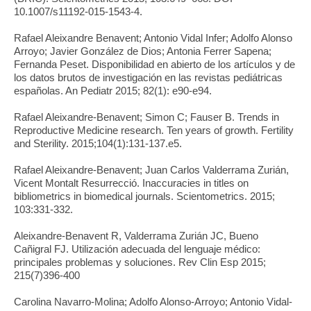
10.1007/s11192-015-1543-4.
Rafael Aleixandre Benavent; Antonio Vidal Infer; Adolfo Alonso
Arroyo; Javier González de Dios; Antonia Ferrer Sapena;
Fernanda Peset. Disponibilidad en abierto de los artículos y de
los datos brutos de investigación en las revistas pediátricas
españolas. An Pediatr 2015; 82(1): e90-e94.
Rafael Aleixandre-Benavent; Simon C; Fauser B. Trends in
Reproductive Medicine research. Ten years of growth. Fertility
and Sterility. 2015;104(1):131-137.e5.
Rafael Aleixandre-Benavent; Juan Carlos Valderrama Zurián,
Vicent Montalt Resurrecció. Inaccuracies in titles on
bibliometrics in biomedical journals. Scientometrics. 2015;
103:331-332.
Aleixandre-Benavent R, Valderrama Zurián JC, Bueno
Cañigral FJ. Utilización adecuada del lenguaje médico:
principales problemas y soluciones. Rev Clin Esp 2015;
215(7)396-400
Carolina Navarro-Molina; Adolfo Alonso-Arroyo; Antonio Vidal-