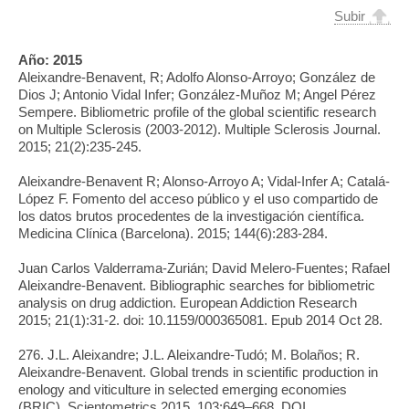
Subir
Año:
2015
Aleixandre-Benavent, R; Adolfo Alonso-Arroyo; González de
Dios J; Antonio Vidal Infer; González-Muñoz M; Angel Pérez
Sempere. Bibliometric profile of the global scientific research
on Multiple Sclerosis (2003-2012). Multiple Sclerosis Journal.
2015; 21(2):235-245.
Aleixandre-Benavent R; Alonso-Arroyo A; Vidal-Infer A; Catalá-
López F. Fomento del acceso público y el uso compartido de
los datos brutos procedentes de la investigación científica.
Medicina Clínica (Barcelona). 2015; 144(6):283-284.
Juan Carlos Valderrama-Zurián; David Melero-Fuentes; Rafael
Aleixandre-Benavent. Bibliographic searches for bibliometric
analysis on drug addiction. European Addiction Research
2015; 21(1):31-2. doi: 10.1159/000365081. Epub 2014 Oct 28.
276. J.L. Aleixandre; J.L. Aleixandre-Tudó; M. Bolaños; R.
Aleixandre-Benavent. Global trends in scientific production in
enology and viticulture in selected emerging economies
(BRIC). Scientometrics 2015, 103:649–668. DOI