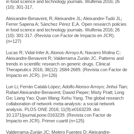
in food science and technology journals. Wulfenia 2016; 26
(10): 301-317.
Aleixandre-Benavent, R; Aleixandre JL; Aleixandre-Tudó JL;
Ferrer Sapena A; Sánchez Pérez E,A. Open research policies
in food science and technology journals. Wulfenia 2016; 26
(10): 301-317. (Revista con Factor de Impacto en JCR).
(n=127)
Lucas R; Vidal-Infer A; Alonos-Arroyo A; Navarro Molina C;
Aleixandre-Benavent R; Valderrama Zurián JC. Patterns and
trends in scientific research on generic drugs. Clinical
Therapeutics 2016; 38(12): 2684-2689. (Revista con Factor de
Impacto en JCR). (n=126)
Lun Li; Ferrán Catalá-López; Adolfo Alonso-Arroyo; Jinhui Tian;
Rafael Aleixandre-Benavent; Dawid Pieper; Misty Pratt; Long
Ge; Liang Yao; Quan Wang; Kehu Yang. The global research
collaboration of network meta-analysis: a social network
analysis. PLOS ONE 2016; 11(9):e0163239. doi:
10.1371/journal.pone.0163239. (Revista con Factor de
Impacto en JCR). Primer cuartil (n=125)
Valderrama-Zurián JC; Melero Fuentes D; Aleixandre-