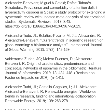
Aleixandre-Benavent; Miguel A Catalá; Rafael Tabarés-
Seisdedos. Prevalence and comorbidity of attention deficit
hyperactivity disorder in Spain: a study protocol for extending a
systematic review with updated meta-analysis of observational
studies. Systematic Reviews. 2019; 8:49.
https://doi.org/10.1186/s13643-019-0967-y2019.
Aleixandre-Tudó, JL; Bolaños-Pizarro, M; J.L. Aleixandre; R.
Aleixandre-Benavent. "Current trends in scientific research on
global warming: A bibliometric analysis". International Journal
of Global Warming, 2019; 17(2): 142-169.
Valderrama Zurian, JC; Melero Fuentes, D.; Aleixandre
Benavent, R. Origin, characteristics, predominance and
conceptual networks of eponyms in the bibliometric literature.
Journal of Informetrics. 2019; 13: 434–448. (Revista con
Factor de Impacto en JCR). (n=141).
Aleixandre-Tudó, JL; Castelló-Cogollos, L; J.L. Aleixandre;
Aleixandre-Benavent, R. Renewable energies: Worldwide
trends in research, funding and international collaboration.
Renewable Energy. 2019; 139: 268-278.