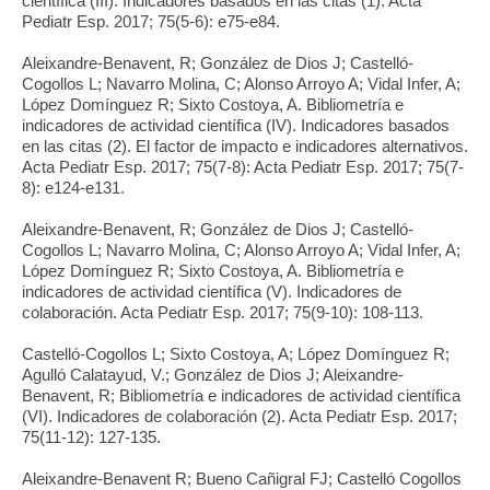
científica (III). Indicadores basados en las citas (1). Acta
Pediatr Esp. 2017; 75(5-6): e75-e84.
Aleixandre-Benavent, R; González de Dios J; Castelló-
Cogollos L; Navarro Molina, C; Alonso Arroyo A; Vidal Infer, A;
López Domínguez R; Sixto Costoya, A. Bibliometría e
indicadores de actividad científica (IV). Indicadores basados
en las citas (2). El factor de impacto e indicadores alternativos.
Acta Pediatr Esp. 2017; 75(7-8): Acta Pediatr Esp. 2017; 75(7-
8): e124-e131.
Aleixandre-Benavent, R; González de Dios J; Castelló-
Cogollos L; Navarro Molina, C; Alonso Arroyo A; Vidal Infer, A;
López Domínguez R; Sixto Costoya, A. Bibliometría e
indicadores de actividad científica (V). Indicadores de
colaboración. Acta Pediatr Esp. 2017; 75(9-10): 108-113.
Castelló-Cogollos L; Sixto Costoya, A; López Domínguez R;
Agulló Calatayud, V.; González de Dios J; Aleixandre-
Benavent, R; Bibliometría e indicadores de actividad científica
(VI). Indicadores de colaboración (2). Acta Pediatr Esp. 2017;
75(11-12): 127-135.
Aleixandre-Benavent R; Bueno Cañigral FJ; Castelló Cogollos