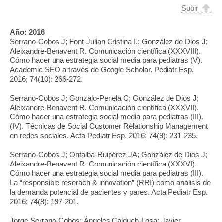
Subir
Año:
2016
Serrano-Cobos J; Font-Julian Cristina I.; González de Dios J;
Aleixandre-Benavent R. Comunicación científica (XXXVIII).
Cómo hacer una estrategia social media para pediatras (V).
Academic SEO a través de Google Scholar. Pediatr Esp.
2016; 74(10): 266-272.
Serrano-Cobos J; Gonzalo-Penela C; González de Dios J;
Aleixandre-Benavent R. Comunicación científica (XXXVII).
Cómo hacer una estrategia social media para pediatras (III).
(IV). Técnicas de Social Customer Relationship Management
en redes sociales. Acta Pediatr Esp. 2016; 74(9): 231-235.
Serrano-Cobos J; Ontalba-Ruipérez JA; González de Dios J;
Aleixandre-Benavent R. Comunicación científica (XXXVI).
Cómo hacer una estrategia social media para pediatras (III).
La “responsible reserach & innovation” (RRI) como análisis de
la demanda potencial de pacientes y pares. Acta Pediatr Esp.
2016; 74(8): 197-201.
Jorge Serrano-Cobos; Ángeles Calduch-Losa; Javier