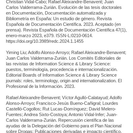
Christian Vidal-Cabo; Rafael Aleixandre-Benavent; Juan
Carlos Valderrama-Zurián. Evolución de las tesis doctorales
en Documentación, Documentación automatizada y
Bibliometría en España: Un estudio de género. Revista
Española de Documentación Científica. 2023. Aceptado (en
prensa). Revista Española de Documentación Científica 47(1),
enero-marzo 2023, e379. ISSN-L:0210-0614.
https://doi.org/10.3989/redc.2024.1.1455
Yiming Liu; Adolfo Alonso-Arroyo; Rafael Aleixandre-Benavent;
Juan Carlos Valderrama-Zurián. Los Comités Editoriales de
las revistas de Information Science & Library Science:
puestos, terminología, procedencia e internacionalización.
Editorial Boards of Information Science & Library Science
journals: roles, terminology, origin and internationalization. El
Profesional de la Información. 2023.
Rafael Aleixandre-Benavent; Víctor Agulló-Calatayud; Adolfo
Alonso-Arroyo; Francisco-Jesús Bueno-Cañigral; Lourdes
Castelló-Cogollos; Rut Lucas-Domínguez; David Melero-
Fuentes; Andrea Sixto-Costoya; Antonio Vidal-Infer; Juan-
Carlos Valderrama-Zurián. Repercusión científica de las
ayudas de la Delegación del Gobierno para el Plan Nacional
sobre Drogas: Publicaciones derivadas e impacto científico.