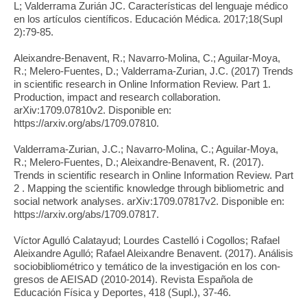
L; Valderrama Zurián JC. Características del lenguaje médico
en los artículos científicos. Educación Médica. 2017;18(Supl
2):79-85.
Aleixandre-Benavent, R.; Navarro-Molina, C.; Aguilar-Moya,
R.; Melero-Fuentes, D.; Valderrama-Zurian, J.C. (2017) Trends
in scientific research in Online Information Review. Part 1.
Production, impact and research collaboration.
arXiv:1709.07810v2. Disponible en:
https://arxiv.org/abs/1709.07810.
Valderrama-Zurian, J.C.; Navarro-Molina, C.; Aguilar-Moya,
R.; Melero-Fuentes, D.; Aleixandre-Benavent, R. (2017).
Trends in scientific research in Online Information Review. Part
2 . Mapping the scientific knowledge through bibliometric and
social network analyses. arXiv:1709.07817v2. Disponible en:
https://arxiv.org/abs/1709.07817.
Víctor Agulló Calatayud; Lourdes Castelló i Cogollos; Rafael
Aleixandre Agulló; Rafael Aleixandre Benavent. (2017). Análisis
sociobibliométrico y temático de la investigación en los con-
gresos de AEISAD (2010-2014). Revista Española de
Educación Física y Deportes, 418 (Supl.), 37-46.