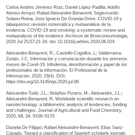
Carlos Andrés Jiménez-Ruiz; Daniel López-Padilla; Adolfo
Alonso-Arroyo; Rafael Aleixandre-Benavent; Segismundo
Solano-Reina; Jose Ignacio De Granda-Orive. COVID-19 y
tabaquismo: revisión sistemática y metaanálisis de la
evidencia. COVID-19 and smoking: a systematic review and
metaanalysis of the evidence. Archivos de Bronconeumologia,
2020 Jul 25;57:21-34. doi: 10.1016/j.arbres.2020.06.024
Aleixandre-Benavent, R.; Castelló-Cogollos, L; Valderrama-
Zurián, J.C. Información y comunicación durante los primeros
meses de Covid-19. Infodemia, desinformación y papel de los
profesionales de la información. El Profesional de la
Información, 2020; 29(4). DOI:
https://doi.org/10.3145/epi.2020.jul.08
Aleixandre-Tudó; J.L.; Bolaños Pizarro, M.; Aleixandre, J.L.;
Aleixandre-Benavent, R. Worldwide scientific research on
nanotechnology: a bibliometric analysis of tendencies, funding
and challenges. Journal of Agricultural and Food Chemistry,
2020, 68, 34, 9158–9170.
Daniela De Filippo; Rafael Aleixandre-Benavent; Elías Sanz-
Casado. Toward a classification of Spanish scholarly journals