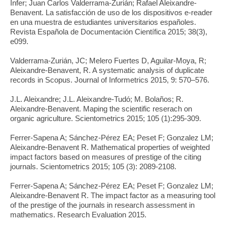
Infer; Juan Carlos Valderrama-Zurián; Rafael Aleixandre-
Benavent. La satisfacción de uso de los dispositivos e-reader
en una muestra de estudiantes universitarios españoles.
Revista Española de Documentación Científica 2015; 38(3),
e099.
Valderrama-Zurián, JC; Melero Fuertes D, Aguilar-Moya, R;
Aleixandre-Benavent, R. A systematic analysis of duplicate
records in Scopus. Journal of Informetrics 2015, 9: 570–576.
J.L. Aleixandre; J.L. Aleixandre-Tudó; M. Bolaños; R.
Aleixandre-Benavent. Maping the scientific reserach on
organic agriculture. Scientometrics 2015; 105 (1):295-309.
Ferrer-Sapena A; Sánchez-Pérez EA; Peset F; Gonzalez LM;
Aleixandre-Benavent R. Mathematical properties of weighted
impact factors based on measures of prestige of the citing
journals. Scientometrics 2015; 105 (3): 2089-2108.
Ferrer-Sapena A; Sánchez-Pérez EA; Peset F; Gonzalez LM;
Aleixandre-Benavent R. The impact factor as a measuring tool
of the prestige of the journals in research assessment in
mathematics. Research Evaluation 2015.