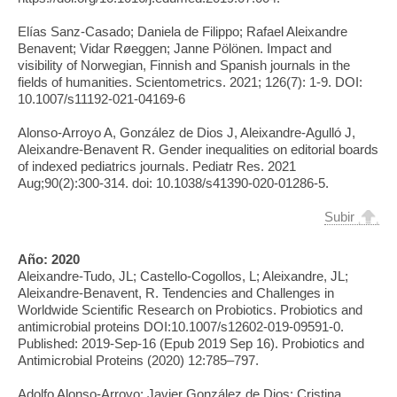
Elías Sanz-Casado; Daniela de Filippo; Rafael Aleixandre
Benavent; Vidar Røeggen; Janne Pölönen. Impact and
visibility of Norwegian, Finnish and Spanish journals in the
fields of humanities. Scientometrics. 2021; 126(7): 1-9. DOI:
10.1007/s11192-021-04169-6
Alonso-Arroyo A, González de Dios J, Aleixandre-Agulló J,
Aleixandre-Benavent R. Gender inequalities on editorial boards
of indexed pediatrics journals. Pediatr Res. 2021
Aug;90(2):300-314. doi: 10.1038/s41390-020-01286-5.
Subir
Año:
2020
Aleixandre-Tudo, JL; Castello-Cogollos, L; Aleixandre, JL;
Aleixandre-Benavent, R. Tendencies and Challenges in
Worldwide Scientific Research on Probiotics. Probiotics and
antimicrobial proteins DOI:10.1007/s12602-019-09591-0.
Published: 2019-Sep-16 (Epub 2019 Sep 16). Probiotics and
Antimicrobial Proteins (2020) 12:785–797.
Adolfo Alonso-Arroyo; Javier González de Dios; Cristina