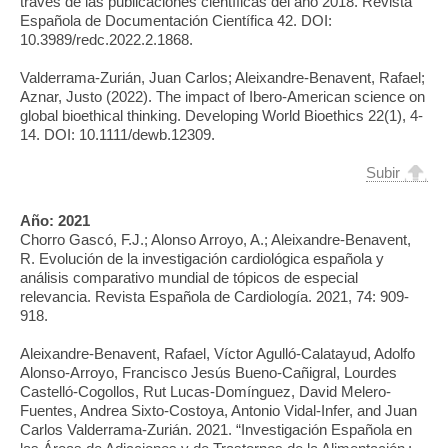
través de las publicaciones científicas del año 2018. Revista
Española de Documentación Científica 42. DOI:
10.3989/redc.2022.2.1868.
Valderrama-Zurián, Juan Carlos; Aleixandre-Benavent, Rafael;
Aznar, Justo (2022). The impact of Ibero-American science on
global bioethical thinking. Developing World Bioethics 22(1), 4-
14. DOI: 10.1111/dewb.12309.
Subir
Año:
2021
Chorro Gascó, F.J.; Alonso Arroyo, A.; Aleixandre-Benavent,
R. Evolución de la investigación cardiológica española y
análisis comparativo mundial de tópicos de especial
relevancia. Revista Española de Cardiología. 2021, 74: 909-
918.
Aleixandre-Benavent, Rafael, Víctor Agulló-Calatayud, Adolfo
Alonso-Arroyo, Francisco Jesús Bueno-Cañigral, Lourdes
Castelló-Cogollos, Rut Lucas-Domínguez, David Melero-
Fuentes, Andrea Sixto-Costoya, Antonio Vidal-Infer, and Juan
Carlos Valderrama-Zurián. 2021. “Investigación Española en