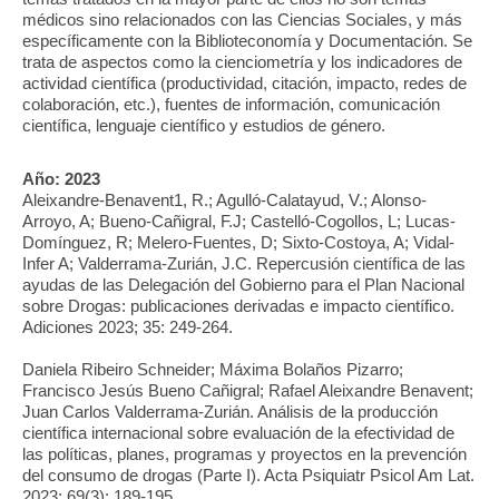
médicos sino relacionados con las Ciencias Sociales, y más
específicamente con la Biblioteconomía y Documentación. Se
trata de aspectos como la cienciometría y los indicadores de
actividad científica (productividad, citación, impacto, redes de
colaboración, etc.), fuentes de información, comunicación
científica, lenguaje científico y estudios de género.
Año:
2023
Aleixandre-Benavent1, R.; Agulló-Calatayud, V.; Alonso-
Arroyo, A; Bueno-Cañigral, F.J; Castelló-Cogollos, L; Lucas-
Domínguez, R; Melero-Fuentes, D; Sixto-Costoya, A; Vidal-
Infer A; Valderrama-Zurián, J.C. Repercusión científica de las
ayudas de las Delegación del Gobierno para el Plan Nacional
sobre Drogas: publicaciones derivadas e impacto científico.
Adiciones 2023; 35: 249-264.
Daniela Ribeiro Schneider; Máxima Bolaños Pizarro;
Francisco Jesús Bueno Cañigral; Rafael Aleixandre Benavent;
Juan Carlos Valderrama-Zurián. Análisis de la producción
científica internacional sobre evaluación de la efectividad de
las políticas, planes, programas y proyectos en la prevención
del consumo de drogas (Parte I). Acta Psiquiatr Psicol Am Lat.
2023; 69(3): 189-195.