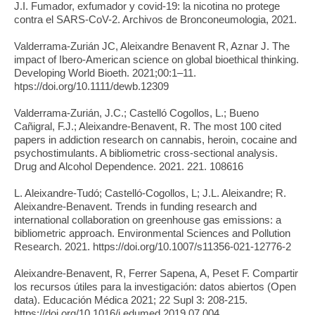
J.I. Fumador, exfumador y covid-19: la nicotina no protege
contra el SARS-CoV-2. Archivos de Bronconeumologia, 2021.
Valderrama-Zurián JC, Aleixandre Benavent R, Aznar J. The
impact of Ibero-American science on global bioethical thinking.
Developing World Bioeth. 2021;00:1–11.
htps://doi.org/10.1111/dewb.12309
Valderrama-Zurián, J.C.; Castelló Cogollos, L.; Bueno
Cañigral, F.J.; Aleixandre-Benavent, R. The most 100 cited
papers in addiction research on cannabis, heroin, cocaine and
psychostimulants. A bibliometric cross-sectional analysis.
Drug and Alcohol Dependence. 2021. 221. 108616
L. Aleixandre-Tudó; Castelló-Cogollos, L; J.L. Aleixandre; R.
Aleixandre-Benavent. Trends in funding research and
international collaboration on greenhouse gas emissions: a
bibliometric approach. Environmental Sciences and Pollution
Research. 2021. https://doi.org/10.1007/s11356-021-12776-2
Aleixandre-Benavent, R, Ferrer Sapena, A, Peset F. Compartir
los recursos útiles para la investigación: datos abiertos (Open
data). Educación Médica 2021; 22 Supl 3: 208-215.
https://doi.org/10.1016/j.edumed.2019.07.004.