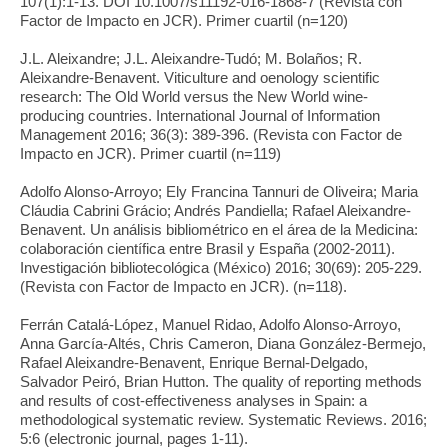
107(1):1-13. DOI 10.1007/s11192-016-1868-7 (Revista con
Factor de Impacto en JCR). Primer cuartil (n=120)
J.L. Aleixandre; J.L. Aleixandre-Tudó; M. Bolaños; R.
Aleixandre-Benavent. Viticulture and oenology scientific
research: The Old World versus the New World wine-
producing countries. International Journal of Information
Management 2016; 36(3): 389-396. (Revista con Factor de
Impacto en JCR). Primer cuartil (n=119)
Adolfo Alonso-Arroyo; Ely Francina Tannuri de Oliveira; Maria
Cláudia Cabrini Grácio; Andrés Pandiella; Rafael Aleixandre-
Benavent. Un análisis bibliométrico en el área de la Medicina:
colaboración científica entre Brasil y España (2002-2011).
Investigación bibliotecológica (México) 2016; 30(69): 205-229.
(Revista con Factor de Impacto en JCR). (n=118).
Ferrán Catalá-López, Manuel Ridao, Adolfo Alonso-Arroyo,
Anna García-Altés, Chris Cameron, Diana González-Bermejo,
Rafael Aleixandre-Benavent, Enrique Bernal-Delgado,
Salvador Peiró, Brian Hutton. The quality of reporting methods
and results of cost-effectiveness analyses in Spain: a
methodological systematic review. Systematic Reviews. 2016;
5:6 (electronic journal, pages 1-11).