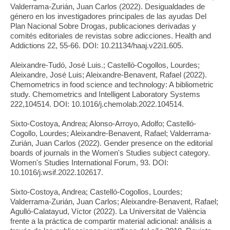
Valderrama-Zurián, Juan Carlos (2022). Desigualdades de
género en los investigadores principales de las ayudas Del
Plan Nacional Sobre Drogas, publicaciones derivadas y
comités editoriales de revistas sobre adicciones. Health and
Addictions 22, 55-66. DOI: 10.21134/haaj.v22i1.605.
Aleixandre-Tudó, José Luis.; Castelló-Cogollos, Lourdes;
Aleixandre, José Luis; Aleixandre-Benavent, Rafael (2022).
Chemometrics in food science and technology: A bibliometric
study. Chemometrics and Intelligent Laboratory Systems
222,104514. DOI: 10.1016/j.chemolab.2022.104514.
Sixto-Costoya, Andrea; Alonso-Arroyo, Adolfo; Castelló-
Cogollo, Lourdes; Aleixandre-Benavent, Rafael; Valderrama-
Zurián, Juan Carlos (2022). Gender presence on the editorial
boards of journals in the Women's Studies subject category.
Women's Studies International Forum, 93. DOI:
10.1016/j.wsif.2022.102617.
Sixto-Costoya, Andrea; Castelló-Cogollos, Lourdes;
Valderrama-Zurián, Juan Carlos; Aleixandre-Benavent, Rafael;
Agulló-Calatayud, Víctor (2022). La Universitat de València
frente a la práctica de compartir material adicional: análisis a