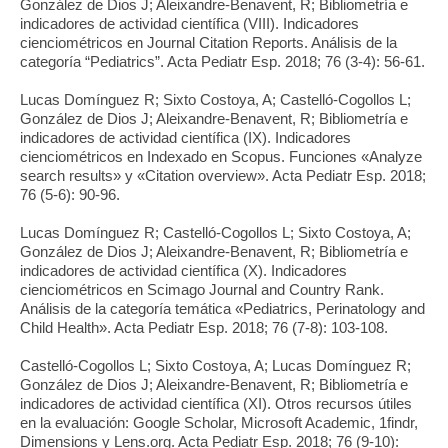
González de Dios J; Aleixandre-Benavent, R; Bibliometría e
indicadores de actividad científica (VIII). Indicadores
cienciométricos en Journal Citation Reports. Análisis de la
categoría “Pediatrics”. Acta Pediatr Esp. 2018; 76 (3-4): 56-61.
Lucas Domínguez R; Sixto Costoya, A; Castelló-Cogollos L;
González de Dios J; Aleixandre-Benavent, R; Bibliometría e
indicadores de actividad científica (IX). Indicadores
cienciométricos en Indexado en Scopus. Funciones «Analyze
search results» y «Citation overview». Acta Pediatr Esp. 2018;
76 (5-6): 90-96.
Lucas Domínguez R; Castelló-Cogollos L; Sixto Costoya, A;
González de Dios J; Aleixandre-Benavent, R; Bibliometría e
indicadores de actividad científica (X). Indicadores
cienciométricos en Scimago Journal and Country Rank.
Análisis de la categoría temática «Pediatrics, Perinatology and
Child Health». Acta Pediatr Esp. 2018; 76 (7-8): 103-108.
Castelló-Cogollos L; Sixto Costoya, A; Lucas Domínguez R;
González de Dios J; Aleixandre-Benavent, R; Bibliometría e
indicadores de actividad científica (XI). Otros recursos útiles
en la evaluación: Google Scholar, Microsoft Academic, 1findr,
Dimensions y Lens.org. Acta Pediatr Esp. 2018; 76 (9-10):