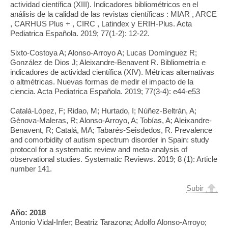
actividad científica (XIII). Indicadores bibliométricos en el
análisis de la calidad de las revistas científicas : MIAR , ARCE
, CARHUS Plus + , CIRC , Latindex y ERIH-Plus. Acta
Pediatrica Española. 2019; 77(1-2): 12-22.
Sixto-Costoya A; Alonso-Arroyo A; Lucas Domínguez R;
González de Dios J; Aleixandre-Benavent R. Bibliometría e
indicadores de actividad científica (XIV). Métricas alternativas
o altmétricas. Nuevas formas de medir el impacto de la
ciencia. Acta Pediatrica Española. 2019; 77(3-4): e44-e53
Catalá-López, F; Ridao, M; Hurtado, I; Núñez-Beltrán, A;
Gènova-Maleras, R; Alonso-Arroyo, A; Tobías, A; Aleixandre-
Benavent, R; Catalá, MA; Tabarés-Seisdedos, R. Prevalence
and comorbidity of autism spectrum disorder in Spain: study
protocol for a systematic review and meta-analysis of
observational studies. Systematic Reviews. 2019; 8 (1): Article
number 141.
Subir
Año:
2018
Antonio Vidal-Infer; Beatriz Tarazona; Adolfo Alonso-Arroyo;