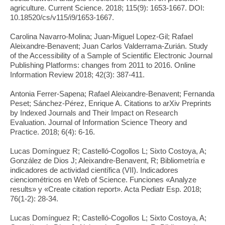
agriculture. Current Science. 2018; 115(9): 1653-1667. DOI:
10.18520/cs/v115/i9/1653-1667.
Carolina Navarro-Molina; Juan-Miguel Lopez-Gil; Rafael
Aleixandre-Benavent; Juan Carlos Valderrama-Zurián. Study
of the Accessibility of a Sample of Scientific Electronic Journal
Publishing Platforms: changes from 2011 to 2016. Online
Information Review 2018; 42(3): 387-411.
Antonia Ferrer-Sapena; Rafael Aleixandre-Benavent; Fernanda
Peset; Sánchez-Pérez, Enrique A. Citations to arXiv Preprints
by Indexed Journals and Their Impact on Research
Evaluation. Journal of Information Science Theory and
Practice. 2018; 6(4): 6-16.
Lucas Domínguez R; Castelló-Cogollos L; Sixto Costoya, A;
González de Dios J; Aleixandre-Benavent, R; Bibliometría e
indicadores de actividad científica (VII). Indicadores
cienciométricos en Web of Science. Funciones «Analyze
results» y «Create citation report». Acta Pediatr Esp. 2018;
76(1-2): 28-34.
Lucas Domínguez R; Castelló-Cogollos L; Sixto Costoya, A;