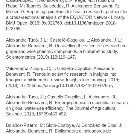
Catalá-López, F; Alonso-Arroyo, A; Page, MJ; Hutton, B;
Ridao, M; Tabarés-Seisdedos, R; Aleixandre-Benavent, R;
Moher, D. Reporting guidelines for health research: protocol for
a cross-sectional analysis of the EQUATOR Network Library.
BMJ Open. 2019; 9:e022769. doi:10.1136/bmjopen-2018-
022769
Aleixandre-Tudó, J.L.; Castelló-Cogollos, L; Aleixandre, J.L.;
Aleixandre-Benavent, R. Unravelling the scientific research on
grape and wine phenolic compounds: a bibliometric study.
Scientometrics (2019) 119:119–147.
Valderrama Zurian, JC; L. Castelló-Cogollos; Aleixandre
Benavent, R. Trends in scientific research in Insights into
Imaging: a bibliometric review. Insights into Imaging. 2019;
(2019) 10:79 https://doi.org/10.1186/s13244-019-0766-y.
Aleixandre-Tudo, JL; Castello-Cogollos, L; Aleixandre, JL;
Aleixandre-Benavent, R. Emerging topics in scientific research
on global water-use efficiency. The Journal of Agricultural
Science. 2019, 157(6):480-492.
Bolaños-Pizarro, M; Sixto-Costoya, A; González de Dios, J;
Aleixandre-Benavent, R. Bibliometría e indicadores de