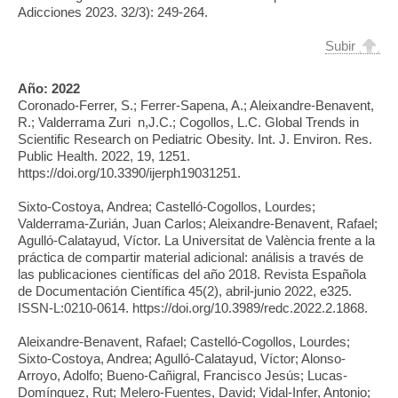
Adicciones 2023. 32/3): 249-264.
Subir
Año:
2022
Coronado-Ferrer, S.; Ferrer-Sapena, A.; Aleixandre-Benavent,
R.; Valderrama Zuri n,J.C.; Cogollos, L.C. Global Trends in
Scientific Research on Pediatric Obesity. Int. J. Environ. Res.
Public Health. 2022, 19, 1251.
https://doi.org/10.3390/ijerph19031251.
Sixto-Costoya, Andrea; Castelló-Cogollos, Lourdes;
Valderrama-Zurián, Juan Carlos; Aleixandre-Benavent, Rafael;
Agulló-Calatayud, Víctor. La Universitat de València frente a la
práctica de compartir material adicional: análisis a través de
las publicaciones científicas del año 2018. Revista Española
de Documentación Científica 45(2), abril-junio 2022, e325.
ISSN-L:0210-0614. https://doi.org/10.3989/redc.2022.2.1868.
Aleixandre-Benavent, Rafael; Castelló-Cogollos, Lourdes;
Sixto-Costoya, Andrea; Agulló-Calatayud, Víctor; Alonso-
Arroyo, Adolfo; Bueno-Cañigral, Francisco Jesús; Lucas-
Domínguez, Rut; Melero-Fuentes, David; Vidal-Infer, Antonio;