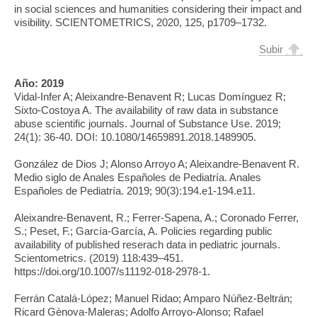
in social sciences and humanities considering their impact and
visibility. SCIENTOMETRICS, 2020, 125, p1709–1732.
Subir
Año:
2019
Vidal-Infer A; Aleixandre-Benavent R; Lucas Domínguez R;
Sixto-Costoya A. The availability of raw data in substance
abuse scientific journals. Journal of Substance Use. 2019;
24(1): 36-40. DOI: 10.1080/14659891.2018.1489905.
González de Dios J; Alonso Arroyo A; Aleixandre-Benavent R.
Medio siglo de Anales Españoles de Pediatría. Anales
Españoles de Pediatría. 2019; 90(3):194.e1-194.e11.
Aleixandre-Benavent, R.; Ferrer-Sapena, A.; Coronado Ferrer,
S.; Peset, F.; García-García, A. Policies regarding public
availability of published reserach data in pediatric journals.
Scientometrics. (2019) 118:439–451.
https://doi.org/10.1007/s11192-018-2978-1.
Ferrán Catalá-López; Manuel Ridao; Amparo Núñez-Beltrán;
Ricard Gènova-Maleras; Adolfo Arroyo-Alonso; Rafael