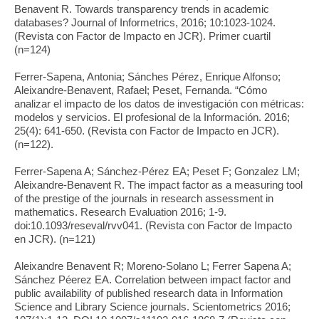
Benavent R. Towards transparency trends in academic
databases? Journal of Informetrics, 2016; 10:1023-1024.
(Revista con Factor de Impacto en JCR). Primer cuartil
(n=124)
Ferrer-Sapena, Antonia; Sánches Pérez, Enrique Alfonso;
Aleixandre-Benavent, Rafael; Peset, Fernanda. “Cómo
analizar el impacto de los datos de investigación con métricas:
modelos y servicios. El profesional de la Información. 2016;
25(4): 641-650. (Revista con Factor de Impacto en JCR).
(n=122).
Ferrer-Sapena A; Sánchez-Pérez EA; Peset F; Gonzalez LM;
Aleixandre-Benavent R. The impact factor as a measuring tool
of the prestige of the journals in research assessment in
mathematics. Research Evaluation 2016; 1-9.
doi:10.1093/reseval/rvv041. (Revista con Factor de Impacto
en JCR). (n=121)
Aleixandre Benavent R; Moreno-Solano L; Ferrer Sapena A;
Sánchez Péerez EA. Correlation between impact factor and
public availability of published research data in Information
Science and Library Science journals. Scientometrics 2016;